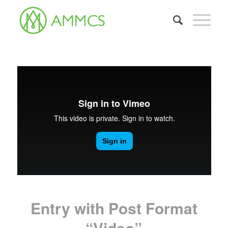
Entry with Post Format
“Video”